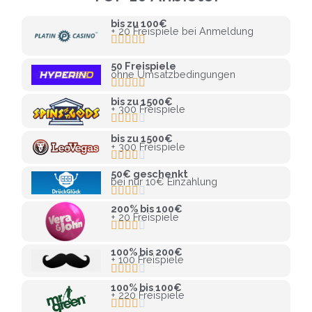
bis zu 100€
+ 20 Freispiele bei Anmeldung





50 Freispiele
ohne Umsatzbedingungen





bis zu 1500€
+ 300 Freispiele





bis zu 1500€
+ 300 Freispiele





50€ geschenkt
bei nur 10€ Einzahlung





200% bis 100€
+ 20 Freispiele





100% bis 200€
+ 100 Freispiele





100% bis 100€
+ 220 Freispiele




