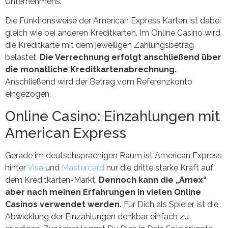
Unternehmens.
Die Funktionsweise der American Express Karten ist dabei
gleich wie bei anderen Kreditkarten. Im Online Casino wird
die Kreditkarte mit dem jeweiligen Zahlungsbetrag
belastet.
Die Verrechnung erfolgt anschließend über
die monatliche Kreditkartenabrechnung.
Anschließend wird der Betrag vom Referenzkonto
eingezogen.
Online Casino: Einzahlungen mit
American Express
Gerade im deutschsprachigen Raum ist American Express
hinter
Visa
und
Mastercard
nur die dritte starke Kraft auf
dem Kreditkarten-Markt.
Dennoch kann die „Amex“
aber nach meinen Erfahrungen in vielen Online
Casinos verwendet werden.
Für Dich als Spieler ist die
Abwicklung der Einzahlungen denkbar einfach zu