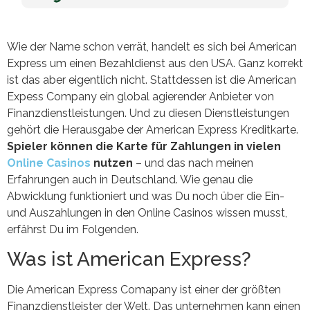
Wie der Name schon verrät, handelt es sich bei American
Express um einen Bezahldienst aus den USA. Ganz korrekt
ist das aber eigentlich nicht. Stattdessen ist die American
Expess Company ein global agierender Anbieter von
Finanzdienstleistungen. Und zu diesen Dienstleistungen
gehört die Herausgabe der American Express Kreditkarte.
Spieler können die Karte für Zahlungen in vielen
Online Casinos
nutzen
– und das nach meinen
Erfahrungen auch in Deutschland. Wie genau die
Abwicklung funktioniert und was Du noch über die Ein-
und Auszahlungen in den Online Casinos wissen musst,
erfährst Du im Folgenden.
Was ist American Express?
Die American Express Comapany ist einer der größten
Finanzdienstleister der Welt. Das unternehmen kann einen