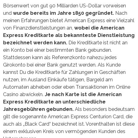
Börsenwert von gut 90 Milliarden US-Dollar vorweisen
und
wurde bereits im Jahre 1850 gegründet.
Nach
meinen Erfahrungen bietet American Express eine Vielzahl
von Finanzdienstleistungen an,
wobei die American
Express Kreditkarte als bekannteste Dienstleistung
bezeichnet werden kann.
Die Kreditkarte ist nicht an
ein Konto bei einer bestimmten Bank gebunden.
Stattdessen kann als Referenzkonto nahezu jedes
Girokonto bei einer Bank genutzt werden. Als Kunde
kannst Du die Kreditkarte für Zahlungen in Geschäften
nutzen, im Ausland Einkäufe tätigen, Bargeld am
Automaten abheben oder eben Transaktionen im Online
Casino abwickeln.
Je nach Karte ist die American
Express Kreditkarte an unterschiedliche
Jahresgebühren gebunden.
Als besonders bedeutsam
gilt die sogenannte American Express Centurion Card, die
auch als „Black Card“ bezeichnet ist. Vorenthalten ist diese
einem exklusiven Kreis von vermögenden Kunden des