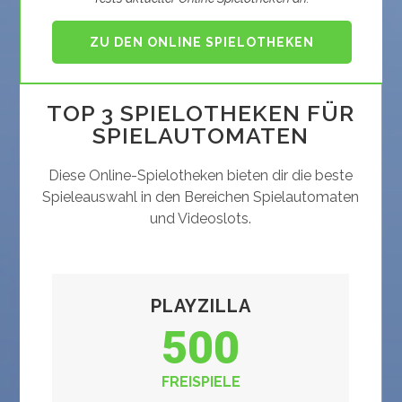
ZU DEN ONLINE SPIELOTHEKEN
TOP 3 SPIELOTHEKEN FÜR
SPIELAUTOMATEN
Diese Online-Spielotheken bieten dir die beste
Spieleauswahl in den Bereichen Spielautomaten
und Videoslots.
PLAYZILLA
500
FREISPIELE