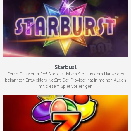
Starbust
Ferne Galaxien rufen! Starburst ist ein Slot aus dem Hause des
bekannten Entwicklers NetEnt. Der Provider hat in meinen Augen
mit diesem Spiel vor einigen