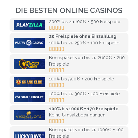
DIE BESTEN ONLINE CASINOS
200% bis zu 100€ + 500 Freispiele





20 Freispiele ohne Einzahlung
100% bis zu 250€ + 100 Freispiele





Bonuspaket von bis zu 2600€ + 260
Freispiele





100% bis 500€ + 200 Freispiele





100% bis zu 300€ + 100 Freispiele





100% bis 1000€ + 170 Freispiele
Keine Umsatzbedingungen





Bonuspaket von bis zu 1000€ + 100
Freispiele