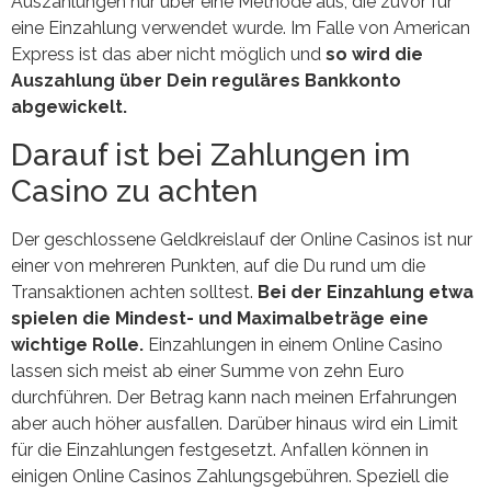
Auszahlungen nur über eine Methode aus, die zuvor für
eine Einzahlung verwendet wurde. Im Falle von American
Express ist das aber nicht möglich und
so wird die
Auszahlung über Dein reguläres Bankkonto
abgewickelt.
Darauf ist bei Zahlungen im
Casino zu achten
Der geschlossene Geldkreislauf der Online Casinos ist nur
einer von mehreren Punkten, auf die Du rund um die
Transaktionen achten solltest.
Bei der Einzahlung etwa
spielen die Mindest- und Maximalbeträge eine
wichtige Rolle.
Einzahlungen in einem Online Casino
lassen sich meist ab einer Summe von zehn Euro
durchführen. Der Betrag kann nach meinen Erfahrungen
aber auch höher ausfallen. Darüber hinaus wird ein Limit
für die Einzahlungen festgesetzt. Anfallen können in
einigen Online Casinos Zahlungsgebühren. Speziell die