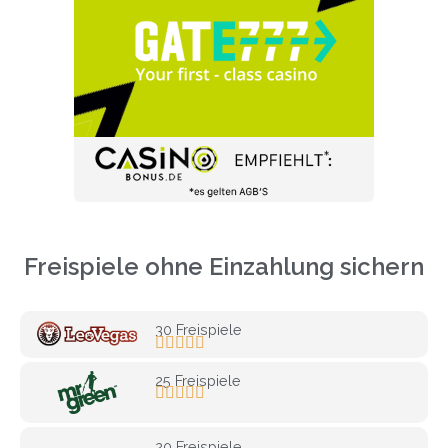
Freispiele ohne Einzahlung sichern
30 Freispiele





25 Freispiele





20 Freispiele