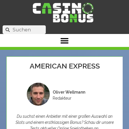
AMERICAN EXPRESS
Oliver Wellmann
Redakteur
Du suchst einen Anbieter mit einer großen Auswahl an
Slots und einem erstklassigen Bonus? Schau dir unsere
Tests aktueller Online Spielotheken an.