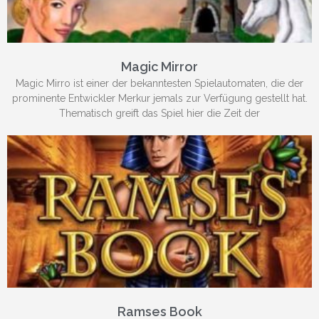
Magic Mirror
Magic Mirro ist einer der bekanntesten Spielautomaten, die der
prominente Entwickler Merkur jemals zur Verfügung gestellt hat.
Thematisch greift das Spiel hier die Zeit der
Ramses Book