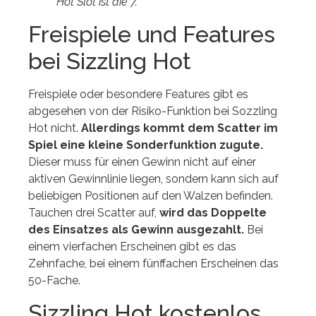
Hot Slot ist die 7.
Freispiele und Features
bei Sizzling Hot
Freispiele oder besondere Features gibt es
abgesehen von der Risiko-Funktion bei Sozzling
Hot nicht.
Allerdings kommt dem Scatter im
Spiel eine kleine Sonderfunktion zugute.
Dieser muss für einen Gewinn nicht auf einer
aktiven Gewinnlinie liegen, sondern kann sich auf
beliebigen Positionen auf den Walzen befinden.
Tauchen drei Scatter auf,
wird das Doppelte
des Einsatzes als Gewinn ausgezahlt.
Bei
einem vierfachen Erscheinen gibt es das
Zehnfache, bei einem fünffachen Erscheinen das
50-Fache.
Sizzling Hot kostenlos