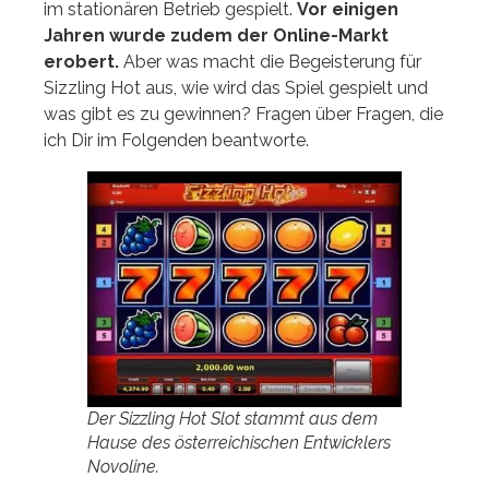
im stationären Betrieb gespielt.
Vor einigen
Jahren wurde zudem der Online-Markt
erobert.
Aber was macht die Begeisterung für
Sizzling Hot aus, wie wird das Spiel gespielt und
was gibt es zu gewinnen? Fragen über Fragen, die
ich Dir im Folgenden beantworte.
Der Sizzling Hot Slot stammt aus dem
Hause des österreichischen Entwicklers
Novoline.