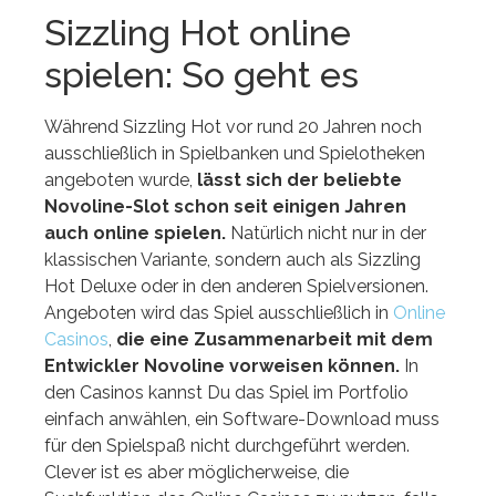
Sizzling Hot online
spielen: So geht es
Während Sizzling Hot vor rund 20 Jahren noch
ausschließlich in Spielbanken und Spielotheken
angeboten wurde,
lässt sich der beliebte
Novoline-Slot schon seit einigen Jahren
auch online spielen.
Natürlich nicht nur in der
klassischen Variante, sondern auch als Sizzling
Hot Deluxe oder in den anderen Spielversionen.
Angeboten wird das Spiel ausschließlich in
Online
Casinos
,
die eine Zusammenarbeit mit dem
Entwickler Novoline vorweisen können.
In
den Casinos kannst Du das Spiel im Portfolio
einfach anwählen, ein Software-Download muss
für den Spielspaß nicht durchgeführt werden.
Clever ist es aber möglicherweise, die