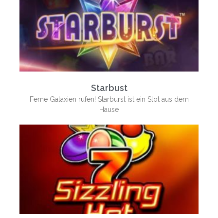
Starbust
Ferne Galaxien rufen! Starburst ist ein Slot aus dem
Hause