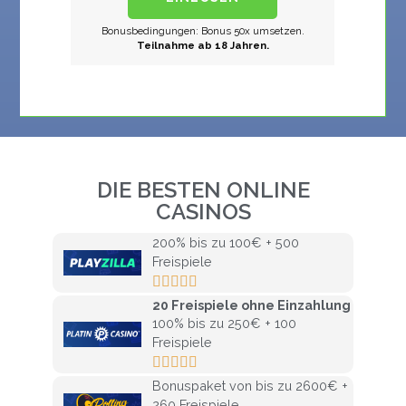
Bonusbedingungen: Bonus 50x umsetzen.
Teilnahme ab 18 Jahren.
DIE BESTEN ONLINE
CASINOS
200% bis zu 100€ + 500
Freispiele





20 Freispiele ohne Einzahlung
100% bis zu 250€ + 100
Freispiele





Bonuspaket von bis zu 2600€ +
260 Freispiele