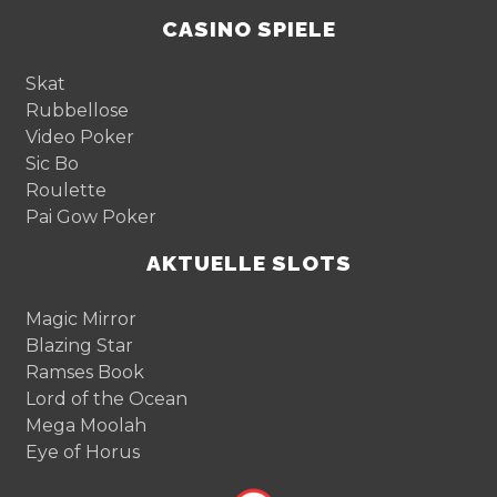
CASINO SPIELE
Skat
Rubbellose
Video Poker
Sic Bo
Roulette
Pai Gow Poker
AKTUELLE SLOTS
Magic Mirror
Blazing Star
Ramses Book
Lord of the Ocean
Mega Moolah
Eye of Horus