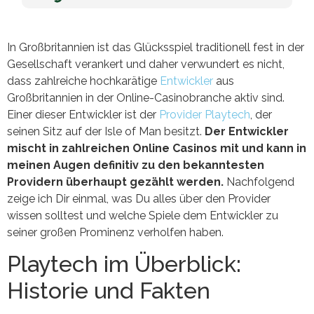
In Großbritannien ist das Glücksspiel traditionell fest in der
Gesellschaft verankert und daher verwundert es nicht,
dass zahlreiche hochkarätige
Entwickler
aus
Großbritannien in der Online-Casinobranche aktiv sind.
Einer dieser Entwickler ist der
Provider Playtech
, der
seinen Sitz auf der Isle of Man besitzt.
Der Entwickler
mischt in zahlreichen Online Casinos mit und kann in
meinen Augen definitiv zu den bekanntesten
Providern überhaupt gezählt werden.
Nachfolgend
zeige ich Dir einmal, was Du alles über den Provider
wissen solltest und welche Spiele dem Entwickler zu
seiner großen Prominenz verholfen haben.
Playtech im Überblick:
Historie und Fakten