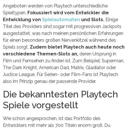
Angeboten werden von Playtech unterschiedliche
Spieltypen.
Fokussiert wird vom Entwickler die
Entwicklung von
Spielautomaten
und Slots.
Einige
Titel des Providers sind sogar mit progressiven Jackpots
ausgestattet, was nach meinen persönlichen Erfahrungen
für einen besonders großen Nervenkitzel während des
Spiels sorgt.
Zudem bietet Playtech auch heute noch
verschiedene Themen-Slots an,
deren Ursprung in
Film und Fernsehen zu finden ist. Zum Beispiel: Superman,
The Dark Knight, American Dad, Matrix, Gladiator oder
Justice League. Für Serien- oder Film-Fans ist Playtech
also im Prinzip genau der passende Provider.
Die bekanntesten Playtech
Spiele vorgestellt
Wie schon angesprochen, ist das Portfolio des
Entwicklers mit mehr als 700 Titeln enorm groß. Du