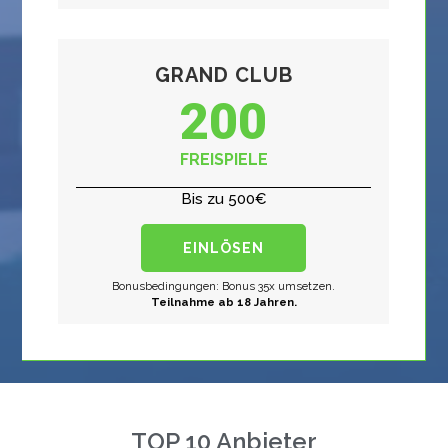
GRAND CLUB
200
FREISPIELE
Bis zu 500€
EINLÖSEN
Bonusbedingungen: Bonus 35x umsetzen.
Teilnahme ab 18 Jahren.
TOP 10 Anbieter