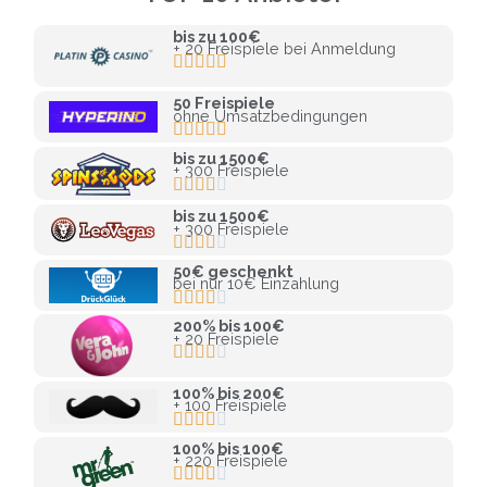
bis zu 100€
+ 20 Freispiele bei Anmeldung





50 Freispiele
ohne Umsatzbedingungen





bis zu 1500€
+ 300 Freispiele





bis zu 1500€
+ 300 Freispiele





50€ geschenkt
bei nur 10€ Einzahlung





200% bis 100€
+ 20 Freispiele





100% bis 200€
+ 100 Freispiele





100% bis 100€
+ 220 Freispiele




