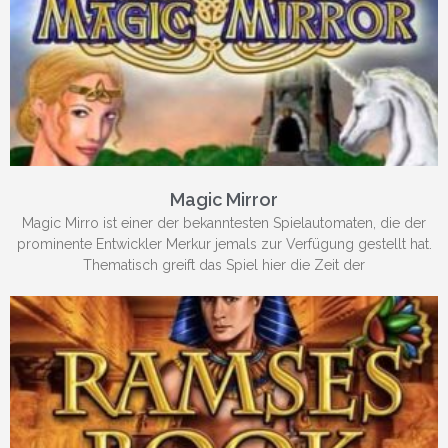
Magic Mirror
Magic Mirro ist einer der bekanntesten Spielautomaten, die der
prominente Entwickler Merkur jemals zur Verfügung gestellt hat.
Thematisch greift das Spiel hier die Zeit der