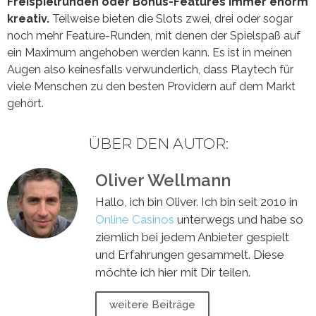
Freispielrunden oder Bonus-Features immer enorm
kreativ.
Teilweise bieten die Slots zwei, drei oder sogar
noch mehr Feature-Runden, mit denen der Spielspaß auf
ein Maximum angehoben werden kann. Es ist in meinen
Augen also keinesfalls verwunderlich, dass Playtech für
viele Menschen zu den besten Providern auf dem Markt
gehört.
ÜBER DEN AUTOR:
Oliver Wellmann
Hallo, ich bin Oliver. Ich bin seit 2010 in
Online Casinos
unterwegs und habe so
ziemlich bei jedem Anbieter gespielt
und Erfahrungen gesammelt. Diese
möchte ich hier mit Dir teilen.
weitere Beiträge