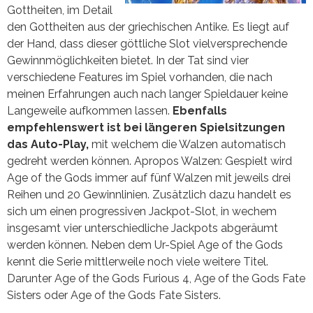
Gottheiten, im Detail
den Gottheiten aus der griechischen Antike. Es liegt auf
der Hand, dass dieser göttliche Slot vielversprechende
Gewinnmöglichkeiten bietet. In der Tat sind vier
verschiedene Features im Spiel vorhanden, die nach
meinen Erfahrungen auch nach langer Spieldauer keine
Langeweile aufkommen lassen.
Ebenfalls
empfehlenswert ist bei längeren Spielsitzungen
das Auto-Play,
mit welchem die Walzen automatisch
gedreht werden können. Apropos Walzen: Gespielt wird
Age of the Gods immer auf fünf Walzen mit jeweils drei
Reihen und 20 Gewinnlinien. Zusätzlich dazu handelt es
sich um einen progressiven Jackpot-Slot, in wechem
insgesamt vier unterschiedliche Jackpots abgeräumt
werden können. Neben dem Ur-Spiel Age of the Gods
kennt die Serie mittlerweile noch viele weitere Titel.
Darunter Age of the Gods Furious 4, Age of the Gods Fate
Sisters oder Age of the Gods Fate Sisters.