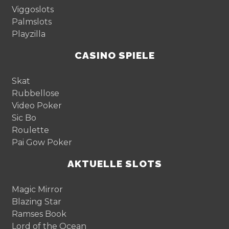
Viggoslots
Palmslots
Playzilla
CASINO SPIELE
Skat
Rubbellose
Video Poker
Sic Bo
Roulette
Pai Gow Poker
AKTUELLE SLOTS
Magic Mirror
Blazing Star
Ramses Book
Lord of the Ocean