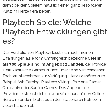
damit bei den Spielern natürlich einen ganz besonderen
Platz im Herzen erarbeiten.
Playtech Spiele: Welche
Playtech Entwicklungen gibt
es?
Das Portfolio von Playtech lässt sich nach meinen
Erfahrungen als enorm umfangreich bezeichnen.
Mehr
als 700 Spiele sind im Angebot zu finden,
der Provider
stellt zahlreiche Games zudem über seine verschiedenen
Tochterunternehmen zur Verfügung. Hierzu gehören zum
Beispiel Ash Gaming, Playtech Vikings, Psiclone Games,
Quickspin oder Sunfox Games. Das Angebot des
Providers erstreckt sich so keinesfalls nur auf den Online-
Bereich, sondern bietet auch den stationären Betrieb in
vielen Ländern ab.