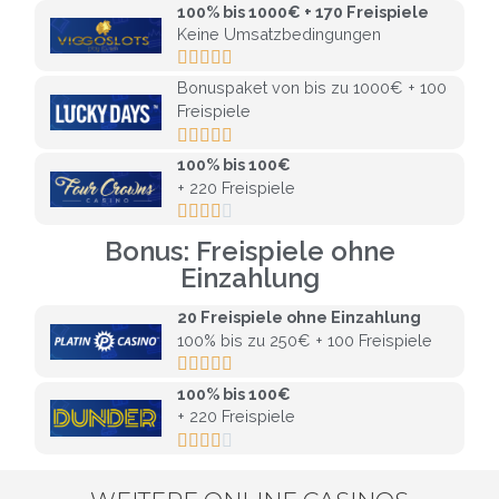
100% bis 1000€ + 170 Freispiele
Keine Umsatzbedingungen





Bonuspaket von bis zu 1000€ + 100
Freispiele





100% bis 100€
+ 220 Freispiele





Bonus: Freispiele ohne
Einzahlung
20 Freispiele ohne Einzahlung
100% bis zu 250€ + 100 Freispiele





100% bis 100€
+ 220 Freispiele




