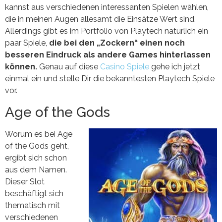
kannst aus verschiedenen interessanten Spielen wählen,
die in meinen Augen allesamt die Einsätze Wert sind.
Allerdings gibt es im Portfolio von Playtech natürlich ein
paar Spiele,
die bei den „Zockern“ einen noch
besseren Eindruck als andere Games hinterlassen
können.
Genau auf diese
Casino Spiele
gehe ich jetzt
einmal ein und stelle Dir die bekanntesten Playtech Spiele
vor.
Age of the Gods
Worum es bei Age
of the Gods geht,
ergibt sich schon
aus dem Namen.
Dieser Slot
beschäftigt sich
thematisch mit
verschiedenen